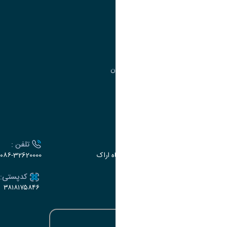
مدیریت امور
مدیریت تحصیلات تکمیلی
مرکز آموزش‌های تخصصی
گروه جذب و هدایت استعدادهای درخشان
تقویم آموزشی
ارتباط با دانشگاه
آدرس :
تلفن :
اراک، میدان بسیج، بلوار سردشت، دانشگاه اراک
۰۸۶-32620000
ایمیل:
کدپستی:
۳۸۱۸۱۷۵۸۴۶
e-dabir@araku.ac.ir