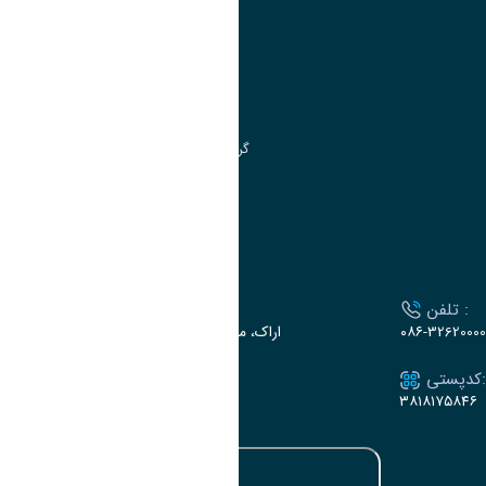
مدیریت امور
مدیریت تحصیلات تکمیلی
مرکز آموزش‌های تخصصی
گروه جذب و هدایت استعدادهای درخشان
تقویم آموزشی
ارتباط با دانشگاه
تلفن :
آدرس :
۰۸۶-32620000
اراک، میدان بسیج، بلوار سردشت، دانشگاه اراک
کدپستی:
ایمیل:
e-dabir@araku.ac.ir
۳۸۱۸۱۷۵۸۴۶