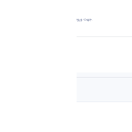
نمایید.
جهت ورود به سامانه مهر رضوی
کلیلک
اشتراک گذاری
View »